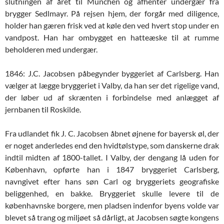
slutningen af året til München og afhenter undergær fra
brygger Sedlmayr. På rejsen hjem, der forgår med diligence,
holder han gæren frisk ved at køle den ved hvert stop under en
vandpost. Han har ombygget en hatteæske til at rumme
beholderen med undergær.
1846: J.C. Jacobsen påbegynder byggeriet af Carlsberg. Han
vælger at lægge bryggeriet i Valby, da han ser det rigelige vand,
der løber ud af skrænten i forbindelse med anlægget af
jernbanen til Roskilde.
Fra udlandet fik J. C. Jacobsen åbnet øjnene for bayersk øl, der
er noget anderledes end den hvidtølstype, som danskerne drak
indtil midten af 1800-tallet. I Valby, der dengang lå uden for
København, opførte han i 1847 bryggeriet Carlsberg,
navngivet efter hans søn Carl og bryggeriets geografiske
beliggenhed, en bakke. Bryggeriet skulle levere til de
københavnske borgere, men pladsen indenfor byens volde var
blevet så trang og miljøet så dårligt, at Jacobsen søgte kongens