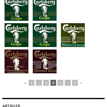
◄
1
...
3
4
5
...
7
►
ARTIKLER.