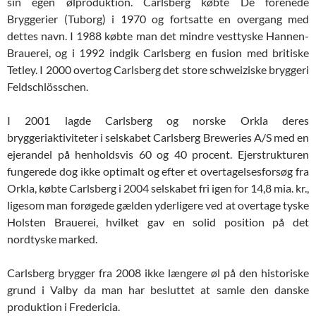
sin egen ølproduktion. Carlsberg købte De forenede
Bryggerier (Tuborg) i 1970 og fortsatte en overgang med
dettes navn. I 1988 købte man det mindre vesttyske Hannen-
Brauerei, og i 1992 indgik Carlsberg en fusion med britiske
Tetley. I 2000 overtog Carlsberg det store schweiziske bryggeri
Feldschlösschen.
I 2001 lagde Carlsberg og norske Orkla deres
bryggeriaktiviteter i selskabet Carlsberg Breweries A/S med en
ejerandel på henholdsvis 60 og 40 procent. Ejerstrukturen
fungerede dog ikke optimalt og efter et overtagelsesforsøg fra
Orkla, købte Carlsberg i 2004 selskabet fri igen for 14,8 mia. kr.,
ligesom man forøgede gælden yderligere ved at overtage tyske
Holsten Brauerei, hvilket gav en solid position på det
nordtyske marked.
Carlsberg brygger fra 2008 ikke længere øl på den historiske
grund i Valby da man har besluttet at samle den danske
produktion i Fredericia.