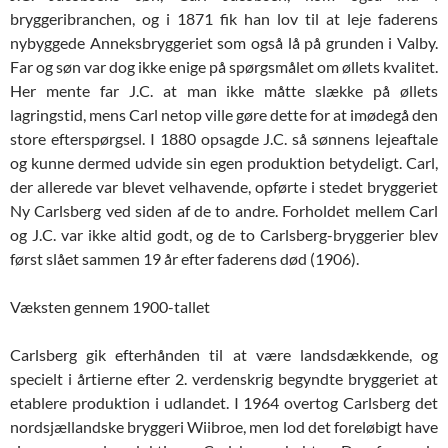
bryggeribranchen, og i 1871 fik han lov til at leje faderens
nybyggede Anneksbryggeriet som også lå på grunden i Valby.
Far og søn var dog ikke enige på spørgsmålet om øllets kvalitet.
Her mente far J.C. at man ikke måtte slække på øllets
lagringstid, mens Carl netop ville gøre dette for at imødegå den
store efterspørgsel. I 1880 opsagde J.C. så sønnens lejeaftale
og kunne dermed udvide sin egen produktion betydeligt. Carl,
der allerede var blevet velhavende, opførte i stedet bryggeriet
Ny Carlsberg ved siden af de to andre. Forholdet mellem Carl
og J.C. var ikke altid godt, og de to Carlsberg-bryggerier blev
først slået sammen 19 år efter faderens død (1906).
Væksten gennem 1900-tallet
Carlsberg gik efterhånden til at være landsdækkende, og
specielt i årtierne efter 2. verdenskrig begyndte bryggeriet at
etablere produktion i udlandet. I 1964 overtog Carlsberg det
nordsjællandske bryggeri Wiibroe, men lod det foreløbigt have