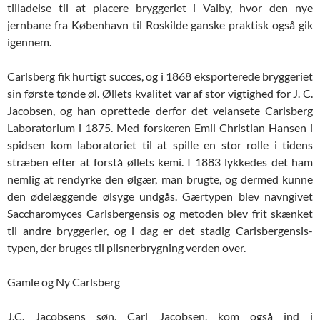
tilladelse til at placere bryggeriet i Valby, hvor den nye
jernbane fra København til Roskilde ganske praktisk også gik
igennem.
Carlsberg fik hurtigt succes, og i 1868 eksporterede bryggeriet
sin første tønde øl. Øllets kvalitet var af stor vigtighed for J. C.
Jacobsen, og han oprettede derfor det velansete Carlsberg
Laboratorium i 1875. Med forskeren Emil Christian Hansen i
spidsen kom laboratoriet til at spille en stor rolle i tidens
stræben efter at forstå øllets kemi. I 1883 lykkedes det ham
nemlig at rendyrke den ølgær, man brugte, og dermed kunne
den ødelæggende ølsyge undgås. Gærtypen blev navngivet
Saccharomyces Carlsbergensis og metoden blev frit skænket
til andre bryggerier, og i dag er det stadig Carlsbergensis-
typen, der bruges til pilsnerbrygning verden over.
Gamle og Ny Carlsberg
J.C. Jacobsens søn, Carl Jacobsen, kom også ind i