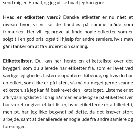
send mig en E-mail, og jeg vil se hvad jeg kan gøre.
Hvad er etiketten værd?
Danske etiketter er nu nået et
niveau hvor vi vil se de handles på samme måde som
frimærker. Her vil jeg prøve at finde nogle etiketter som er
solgt til en god pris, også til hjælp for andre samlere, hvis man
går i tanker om at få vurderet sin samling.
Etikettelister
. Du kan her hente en etiketteliste over det
bryggeri, som du allerede har etiketter fra, som er lavet ved
særlige lejligheder. Listerne opdateres løbende, og hvis du har
en etiket, som ikke er på listen, så må du meget gerne scanne
etiketten, så jeg kan få beskrevet den i kataloget. Listerne er et
afkrydsningsliste til brug når man er ude og se på etiketter. Der
har været udgivet etiket lister, hvor etiketterne er afbilledet i,
men pt. har jeg ikke begyndt på dette, da det kræver stort
arbejde, samt at der allerede er nogle ude fra andre samlere og
foreninger.