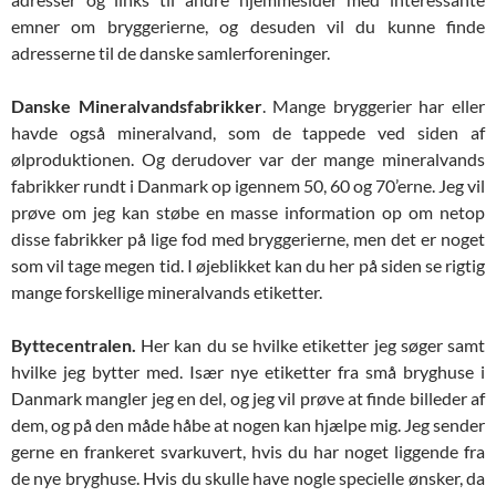
emner om bryggerierne, og desuden vil du kunne finde
adresserne til de danske samlerforeninger.
Danske Mineralvandsfabrikker
. Mange bryggerier har eller
havde også mineralvand, som de tappede ved siden af
ølproduktionen. Og derudover var der mange mineralvands
fabrikker rundt i Danmark op igennem 50, 60 og 70’erne. Jeg vil
prøve om jeg kan støbe en masse information op om netop
disse fabrikker på lige fod med bryggerierne, men det er noget
som vil tage megen tid. I øjeblikket kan du her på siden se rigtig
mange forskellige mineralvands etiketter.
Byttecentralen.
Her kan du se hvilke etiketter jeg søger samt
hvilke jeg bytter med. Især nye etiketter fra små bryghuse i
Danmark mangler jeg en del, og jeg vil prøve at finde billeder af
dem, og på den måde håbe at nogen kan hjælpe mig. Jeg sender
gerne en frankeret svarkuvert, hvis du har noget liggende fra
de nye bryghuse. Hvis du skulle have nogle specielle ønsker, da