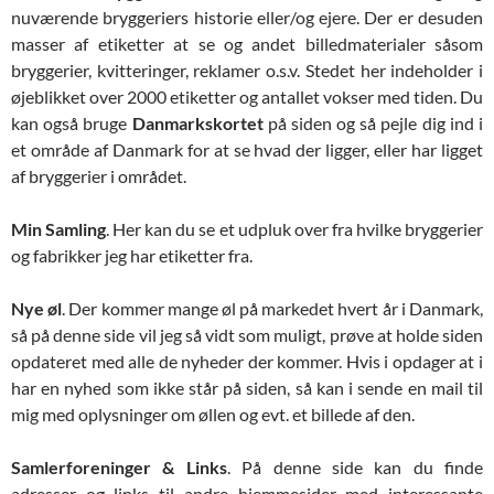
nuværende bryggeriers historie eller/og ejere. Der er desuden
masser af etiketter at se og andet billedmaterialer såsom
bryggerier, kvitteringer, reklamer o.s.v. Stedet her indeholder i
øjeblikket over 2000 etiketter og antallet vokser med tiden. Du
kan også bruge
Danmarkskortet
på siden og så pejle dig ind i
et område af Danmark for at se hvad der ligger, eller har ligget
af bryggerier i området.
Min Samling
. Her kan du se et udpluk over fra hvilke bryggerier
og fabrikker jeg har etiketter fra.
Nye øl
. Der kommer mange øl på markedet hvert år i Danmark,
så på denne side vil jeg så vidt som muligt, prøve at holde siden
opdateret med alle de nyheder der kommer. Hvis i opdager at i
har en nyhed som ikke står på siden, så kan i sende en mail til
mig med oplysninger om øllen og evt. et billede af den.
Samlerforeninger & Links
. På denne side kan du finde
adresser og links til andre hjemmesider med interessante