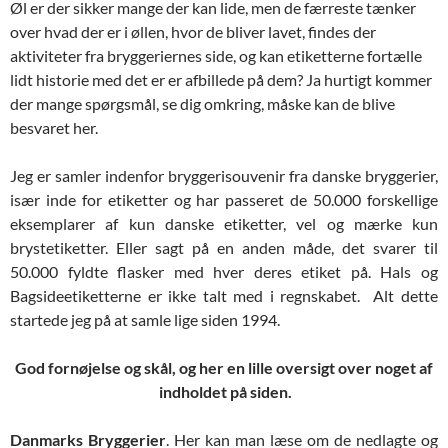
Øl er der sikker mange der kan lide, men de færreste tænker
over hvad der er i øllen, hvor de bliver lavet, findes der
aktiviteter fra bryggeriernes side, og kan etiketterne fortælle
lidt historie med det er er afbillede på dem? Ja hurtigt kommer
der mange spørgsmål, se dig omkring, måske kan de blive
besvaret her.
Jeg er samler indenfor bryggerisouvenir fra danske bryggerier,
især inde for etiketter og har passeret de 50.000 forskellige
eksemplarer af kun danske etiketter, vel og mærke kun
brystetiketter. Eller sagt på en anden måde, det svarer til
50.000 fyldte flasker med hver deres etiket på. Hals og
Bagsideetiketterne er ikke talt med i regnskabet. Alt dette
startede jeg på at samle lige siden 1994.
God fornøjelse og skål, og her en lille oversigt over noget af
indholdet på siden.
Danmarks Bryggerier
. Her kan man læse om de nedlagte og