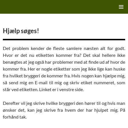
Hop
Finn's Bryggeriside
til
PRIMÆ
indhold
MENU
Hjælp søges!
Det problem kender de fleste samlere næsten alt for godt.
Hvor er det nu etiketten kommer fra? Det skal hellere ikke
benægtes at jeg også har problemer med at finde ud af hvor de
kommer fra. Her er nogle etiketter som jeg ikke lige kan huske
fra hvilket bryggeri de kommer fra. Hvis nogen kan hjælpe mig,
så send mig en E-mail til mig og skriv etiket nummeret, som
står ved etiketten. Linket er i venstre side.
Derefter vil jeg skrive hvilke bryggeri den hører til og hvis man
ønsker det, kan jeg skrive fra hvem der har hjulpet mig. På
forhånd tak.