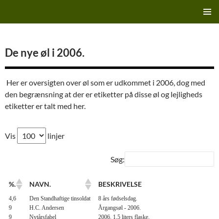
Hop
Finn's Bryggeriside
til
PRIMÆ
indhold
MENU
De nye øl i 2006.
Her er oversigten over øl som er udkommet i 2006, dog med
den begrænsning at der er etiketter på disse øl og lejligheds
etiketter er talt med her.
Vis
linjer
Søg:
%.
NAVN.
BESKRIVELSE
4,6
Den Standhaftige tinsoldat
8 års fødselsdag.
9
H.C. Andersen
Årgangsøl - 2006.
9
Nytårsfabel
2006. 1,5 liters flaske.