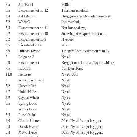
7,5
Jule Fabel
2006
5,5
Eksperimentet nr. 12
Tilsat kastanielikør.
4,4
Ad Libitum
Bryggeriets første undergærede øl.
5,2
WheatO
Lys hvedeøl.
5,5
Eksperimentet nr. 11
Nyt forsøgsbryg.
5,2
Eksperimentet nr. 10
Justering af eksperimentet nr. 9.
5,2
Eksperimentet nr. 9
Hvedeøl
6,5
Påskefabel 2006
70 cl.
6,9
Duncan Taylor
Tidligere som Experimentet nr. 8.
8
Belgo nr. 3
Ny øl.
6,9
Eksperimentet
Brygget med Duncan Taylor whisky.
7,5
RudolPh
Sdr. Bjert Kro.
11,8
Heritage
Ny øl, 50cl.
6
White Christmas
Ny øl.
5,2
Harvest Red
Ny øl.
4,7
Noble Helles
Ny øl.
4,9
Crystal Wheat
Ny øl.
6,5
Spring Bock
Ny øl.
8
Winter Bock
Ny øl.
5,5
Rudolf's Jul
Ny øl.
4,6
Classic Pilsner
50 cl. Ny øl fra nyt bryggeri.
5,4
Dansk Hvede
50 cl. Ny øl fra nyt bryggeri.
5,4
Mørk Hvede
50 cl. Ny øl fra nyt bryggeri.