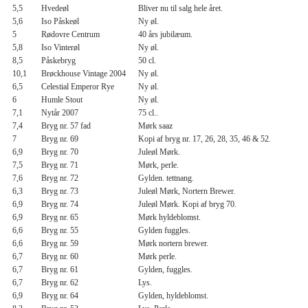
5,5
Hvedeøl
Bliver nu til salg hele året.
5,6
Iso Påskeøl
Ny øl.
5
Rødovre Centrum
40 års jubilæum.
5,8
Iso Vinterøl
Ny øl.
8,5
Påskebryg
50 cl.
10,1
Brøckhouse Vintage 2004
Ny øl.
6,5
Celestial Emperor Rye
Ny øl.
6
Humle Stout
Ny øl.
7,1
Nytår 2007
75 cl..
7,4
Bryg nr. 57 fad
Mørk saaz
7
Bryg nr. 69
Kopi af bryg nr. 17, 26, 28, 35, 46 & 52.
6,9
Bryg nr. 70
Juleøl Mørk.
7,5
Bryg nr. 71
Mørk, perle.
7,6
Bryg nr. 72
Gylden. tettnang.
6,3
Bryg nr. 73
Juleøl Mørk, Nortern Brewer.
6,9
Bryg nr. 74
Juleøl Mørk. Kopi af bryg 70.
6,9
Bryg nr. 65
Mørk hyldeblomst.
6,6
Bryg nr. 55
Gylden fuggles.
6,6
Bryg nr. 59
Mørk nortern brewer.
6,7
Bryg nr. 60
Mørk perle.
6,7
Bryg nr. 61
Gylden, fuggles.
6,7
Bryg nr. 62
Lys.
6,9
Bryg nr. 64
Gylden, hyldeblomst.