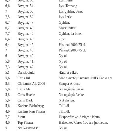
8,3
Bryg nr. 53
Lys, Perle
6,6
Bryg nr. 54
Lys, Tettnang.
7
Bryg nr. 50
Lys gylden, Saaz.
7,5
Bryg nr. 52
Lys Perle.
6,7
Bryg nr. 47
Gylden.
6,7
Bryg nr. 48
Mørk, bitter
7,7
Bryg nr. 49
Gylden, let bitter.
6,4
Bryg nr. 43
75 cl.
6,4
Bryg nr. 45
Påskeøl 2006 75 cl.
7
Bryg nr. 46
Påskeøl 2006 75 cl.
6
Bryg nr. 40.
Ny øl.
5,8
Bryg nr. 41.
Ny øl.
7,3
Bryg nr. 42.
Ny øl.
5,1
Dansk Guld
Ændret etiket.
5,6
Carls Jul
Med stavefejl i navnet. Jull's Car. o.s.v.
8,3
Christmas Ale 2006
Semper Ardens
5,8
Carls Ale
Nu også på flaske.
5,8
Carls Hvede
Nu også på flaske.
5,6
Carls Dark
Nyt design.
5,6
Karlens Påskebryg
Til Lidl.
4,6
Karlens Ren Pilsner
Til Lidl.
7,7
Stout
Eksportflaske. Sælges i Netto.
4,6
Top Pilsner
Halsetiket/ Ceres 150 års jubilæum.
5
Ny Næstved Øl
Ny øl.