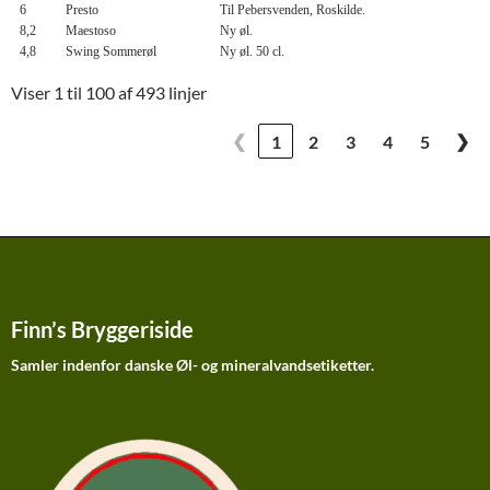
6
Presto
Til Pebersvenden, Roskilde.
8,2
Maestoso
Ny øl.
4,8
Swing Sommerøl
Ny øl. 50 cl.
Viser 1 til 100 af 493 linjer
❮
❯
1
2
3
4
5
Finn’s Bryggeriside
Samler indenfor danske Øl- og mineralvandsetiketter.