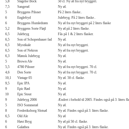
5,8
Slagelse Bock
50 cl. Ny øl fra nyt bryggeri.
7,5
Sangerøl
Ny øl.
5
Bryggens Pilsner
På 2 liters flaske..
6
Englefryd
Julebryg. På 2 liters flaske..
6
Bryggens Humledrøm
Ny øl fra nyt bryggeri på 2 liters flaske
5,2
Bryggens Sorte Fløjl
Ny øl på 2 liters flaske.
6,5
Julebryg
Fås på 1 & 2 liters flasker.
6,5
Son of Schopenhauer fad
Ny øl.
6,5
Mystikale
Ny øl fra nyt bryggeri.
6,5
Son of Nekron
Ny øl fra nyt bryggeri.
6,3
Mønsk Julebryg
Ny øl.
5
Brown Ale
Ny øl.
5,5
4780 Pilsner
Ny øl fra nyt bryggeri. 70 cl.
4,6
Den Sorte
Ny øl fra nyt bryggeri. 70 cl.
10,1
Vintage 05
Ny øl. 50 cl. flaske.
9,5
Epic IPA
Ny øl.
9
Epic Rød
Ny øl.
10
Epic Stout
Ny øl.
9
Julebryg 2006
Ændret i forhold til 2005. Findes også på 3. liters fl
5
ISO Sommerøl
Ny øl.
8
Frederiksborg Slotsøl
Ny øl. Findes også på 3. liters flaske.
6,5
Old Ale
Ny øl
6
Høst Bryg
Ny øl på 50 cl. flaske.
6
Galathea
Ny øl. Findes også på 3. liters flaske.