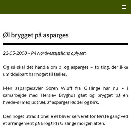
Hop
Finn's Bryggeriside
til
PRIMÆ
indhold
MENU
Øl brygget på asparges
22-05-2008 – P4 Nordvestsjælland oplyser:
Og så skal det handle om øl og asparges – to ting, der ikke
umiddelbart har noget til fælles.
Men aspargesavler Søren Wiuff fra Gislinge har nu – i
samarbejde med Herslev Bryghus gået og brygget på en
hvede-øl med udtræk af aspargesrødder og birk.
Den noget utraditionelle øl bliver serveret for første gang ved
et arrangement på Brogård i Gislinge morgen aften.