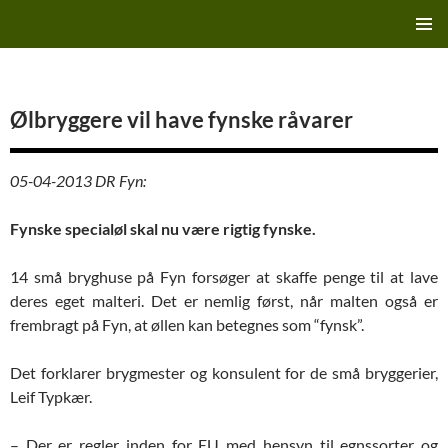
Hop
Finn's Bryggeriside
til
PRIMÆ
indhold
MENU
Ølbryggere vil have fynske råvarer
05-04-2013 DR Fyn:
Fynske specialøl skal nu være rigtig fynske.
14 små bryghuse på Fyn forsøger at skaffe penge til at lave
deres eget malteri. Det er nemlig først, når malten også er
frembragt på Fyn, at øllen kan betegnes som “fynsk”.
Det forklarer brygmester og konsulent for de små bryggerier,
Leif Typkær.
– Der er regler inden for EU med hensyn til egnssorter og