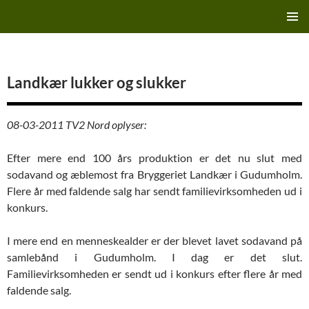
Hop
Finn's Bryggeriside
til
PRIMÆ
indhold
MENU
Landkær lukker og slukker
08-03-2011 TV2 Nord oplyser:
Efter mere end 100 års produktion er det nu slut med
sodavand og æblemost fra Bryggeriet Landkær i Gudumholm.
Flere år med faldende salg har sendt familievirksomheden ud i
konkurs.
I mere end en menneskealder er der blevet lavet sodavand på
samlebånd i Gudumholm. I dag er det slut.
Familievirksomheden er sendt ud i konkurs efter flere år med
faldende salg.