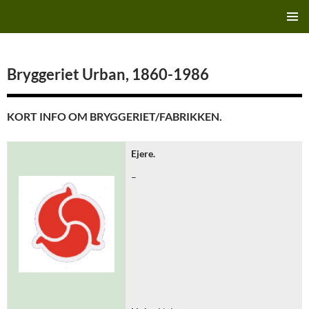
Hop
Finn's Bryggeriside
til
PRIMÆ
indhold
MENU
Bryggeriet Urban, 1860-1986
KORT INFO OM BRYGGERIET/FABRIKKEN.
Ejere.
–