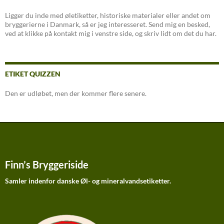
Ligger du inde med øletiketter, historiske materialer eller andet om
bryggerierne i Danmark, så er jeg interesseret. Send mig en besked,
ved at klikke på kontakt mig i venstre side, og skriv lidt om det du har.
ETIKET QUIZZEN
Den er udløbet, men der kommer flere senere.
Finn’s Bryggeriside
Samler indenfor danske Øl- og mineralvandsetiketter.