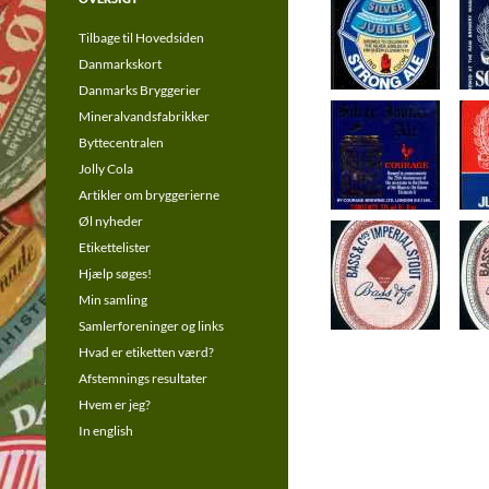
Tilbage til Hovedsiden
Danmarkskort
Danmarks Bryggerier
Mineralvandsfabrikker
Byttecentralen
Jolly Cola
Artikler om bryggerierne
Øl nyheder
Etikettelister
Hjælp søges!
Min samling
Samlerforeninger og links
Hvad er etiketten værd?
Afstemnings resultater
Hvem er jeg?
In english