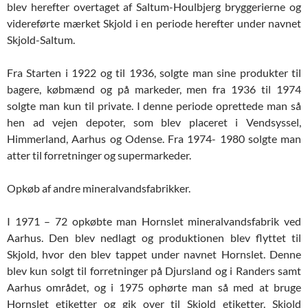
blev herefter overtaget af Saltum-Houlbjerg bryggerierne og
videreførte mærket Skjold i en periode herefter under navnet
Skjold-Saltum.
Fra Starten i 1922 og til 1936, solgte man sine produkter til
bagere, købmænd og på markeder, men fra 1936 til 1974
solgte man kun til private. I denne periode oprettede man så
hen ad vejen depoter, som blev placeret i Vendsyssel,
Himmerland, Aarhus og Odense. Fra 1974- 1980 solgte man
atter til forretninger og supermarkeder.
Opkøb af andre mineralvandsfabrikker.
I 1971 – 72 opkøbte man Hornslet mineralvandsfabrik ved
Aarhus. Den blev nedlagt og produktionen blev flyttet til
Skjold, hvor den blev tappet under navnet Hornslet. Denne
blev kun solgt til forretninger på Djursland og i Randers samt
Aarhus området, og i 1975 ophørte man så med at bruge
Hornslet etiketter og gik over til Skjold etiketter. Skjold