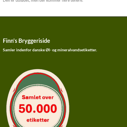
Den er udløbet, men der kommer flere senere.
Finn’s Bryggeriside
Samler indenfor danske Øl- og mineralvandsetiketter.