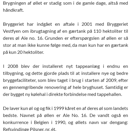
Brygningen af øllet er stadig som i de gamle dage, altså med
håndkraft.
Bryggeriet har indgået en aftale i 2001 med Bryggeriet
Vestfyen om ibrugtagning af en gærtank på 110 hektoliter til
deres øl Ale no. 16. Grunden er efterspørgslen af øllen er så
stor at man ikke kunne følge med, da man kun har en gærtank
på kun 20 hektoliter.
I 2008 blev der installeret nyt tappeanlæg i endnu en
tilbygning, og dette gjorde plads til at installere nye og bedre
bryggefaciliteter, som blev taget i brug i starten af 2009, efter
en gennemgribende renovering af hele bryghuset. Samtidig er
der bygget ny kølehal i direkte forbindelse med tappehallen.
De laver kun øl og og fik i 1999 kåret en af deres øl som landets
bedste. Navnet på øllen er Ale No. 16. De vandt også en
konkurrence i Belgien i 1990, og øllets navn var dengang:
Refsvindinge Pilsner, nr. ét.