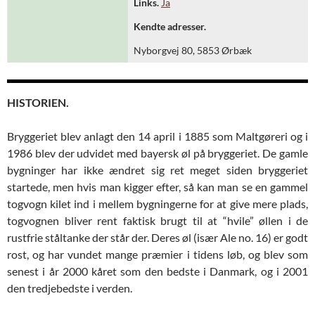
Links.
Ja
Kendte adresser.
Nyborgvej 80, 5853 Ørbæk
HISTORIEN.
Bryggeriet blev anlagt den 14 april i 1885 som Maltgøreri og i
1986 blev der udvidet med bayersk øl på bryggeriet. De gamle
bygninger har ikke ændret sig ret meget siden bryggeriet
startede, men hvis man kigger efter, så kan man se en gammel
togvogn kilet ind i mellem bygningerne for at give mere plads,
togvognen bliver rent faktisk brugt til at “hvile” øllen i de
rustfrie ståltanke der står der. Deres øl (især Ale no. 16) er godt
rost, og har vundet mange præmier i tidens løb, og blev som
senest i år 2000 kåret som den bedste i Danmark, og i 2001
den tredjebedste i verden.