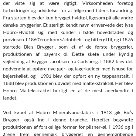
der viste sig at være rigtigt. Virksomheden foretog
forbedringer og udvidelser for at følge med tidens forandring.
Fra starten blev der kun brygget hvidtøl, ligesom på alle andre
danske bryggerier. Et særligt kendt navn erhvervede det lyse
Hobro-Hvidtøl sig, med kunder i både hovedstaden og
provinsen. I 1860’erne kom så dobbelt- og bitterøl til, og i 1876
startede Bie’s Bryggeri, som et af de første bryggerier,
produktionen af bayersk øl. Dette skete under kyndig
vejledning af Brygger Jacobsen fra Carlsberg. I 1882 blev det
nødvendig at opføre nye gær- og lagerkælder med ishuse for
bajerskøllet, og i 1901 blev der opført en ny tappeanstalt. I
1888 blev produktionen udvidet med maltekstraktøl. Her blev
Hobro Maltekstraktøl hurtigt en af de mest anerkendte i
landet.
Ved købet af Hobro Mineralvandsfabrik i 1913 gik Bie’s
Bryggeri også ind i denne branche. Herefter begyndte
produktionen af forskellige former for pilsner-øl. I 1936 og i
årene frem gennemgik bryggeriet en gennemgribende