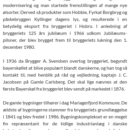
modernisering og man startede fremstillingen af mange nye
ølsorter. Derved så produkter som Hobbie, Fyrkat Borgbryg og
påskebryggen Kyllinger dagens lys, og resulterede i en
betydelig eksport fra bryggeriet i Hobro. I anledning af
bryggeriets 125 års jubilæum i 1966 udkom Jubilæums-
pilsner, der blev brygget frem til bryggeriets lukning den 1.
december 1980.
I 1936 da Brygger A. Svendsen overtog bryggeriet, begyndt
bayerskøllet at blive populært blandt danskerne, og han tog så
kontakt til, med henblik på råd og vejliedning, kaptajn J. C.
Jacobsen på Gamle Carlsberg. Det skal lige nævnes at den
første Bayerskøl fra bryggeriet blev sendt på markedet i 1876.
De gamle bygninger tilhører i dag Mariagerfjord Kommune. De
ældste af bygningerne stammer fra bryggeriets grundlæggelse
i 1841 og blev fredet i 1986. Bygningskomplekset er en meget
fin repræsentant for de tidlige industrianlæg i danske