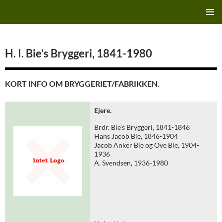
Hop
Finn's Bryggeriside
til
PRIMÆ
indhold
MENU
H. I. Bie’s Bryggeri, 1841-1980
KORT INFO OM BRYGGERIET/FABRIKKEN.
Ejere.
Brdr. Bie’s Bryggeri, 1841-1846
Hans Jacob Bie, 1846-1904
Jacob Anker Bie og Ove Bie, 1904-
1936
A. Svendsen, 1936-1980