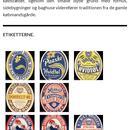
købstæder, ligesom den smalle dybe grund med forhus,
sidebygninger og baghuse viderefører traditionen fra de gamle
købmandsgårde.
ETIKETTERNE.