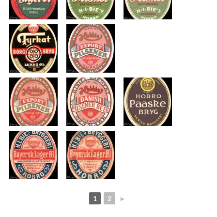
1
2
►