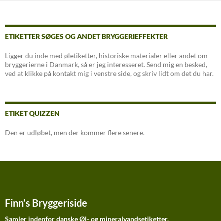
ETIKETTER SØGES OG ANDET BRYGGERIEFFEKTER
Ligger du inde med øletiketter, historiske materialer eller andet om
bryggerierne i Danmark, så er jeg interesseret. Send mig en besked,
ved at klikke på kontakt mig i venstre side, og skriv lidt om det du har.
ETIKET QUIZZEN
Den er udløbet, men der kommer flere senere.
Finn’s Bryggeriside
Samler indenfor danske Øl- og mineralvandsetiketter.