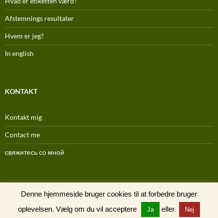
Hvad er etiketten værd?
Afstemnings resultater
Hvem er jeg?
In english
KONTAKT
Kontakt mig
Contact me
свяжитесь со мной
(C) 1996-2025
Denne hjemmeside bruger cookies til at forbedre bruger
oplevelsen. Vælg om du vil acceptere
eller
Ja
Nej