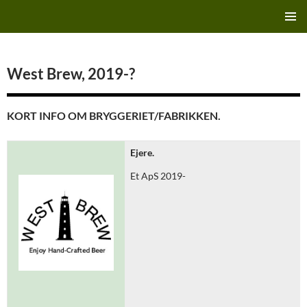
Hop
Finn's Bryggeriside
til
PRIMÆ
indhold
MENU
West Brew, 2019-?
KORT INFO OM BRYGGERIET/FABRIKKEN.
Ejere.
Et ApS 2019-