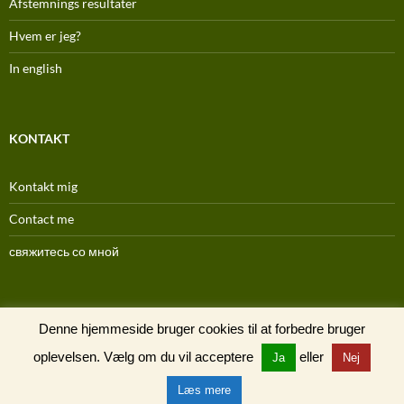
Afstemnings resultater
Hvem er jeg?
In english
KONTAKT
Kontakt mig
Contact me
свяжитесь со мной
(C) 1996-2025
Denne hjemmeside bruger cookies til at forbedre bruger
oplevelsen. Vælg om du vil acceptere
eller
Ja
Nej
Læs mere
Drevet af WordPress