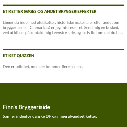
ETIKETTER SØGES OG ANDET BRYGGERIEFFEKTER
Ligger du inde med øletiketter, historiske materialer eller andet om
bryggerierne i Danmark, så er jeg interesseret. Send mig en besked,
ved at klikke på kontakt mig i venstre side, og skriv lidt om det du har.
ETIKET QUIZZEN
Den er udløbet, men der kommer flere senere.
Finn’s Bryggeriside
Samler indenfor danske Øl- og mineralvandsetiketter.