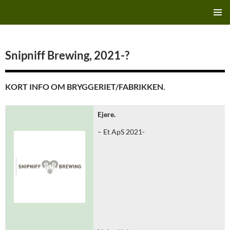
Hop
Finn's Bryggeriside
til
PRIMÆ
indhold
MENU
Snipniff Brewing, 2021-?
KORT INFO OM BRYGGERIET/FABRIKKEN.
Ejere.
– Et ApS 2021-