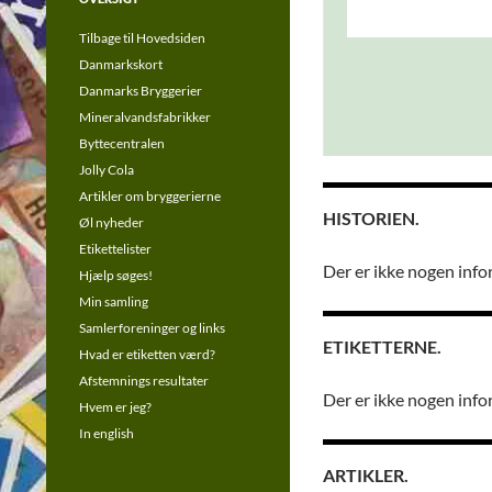
Tilbage til Hovedsiden
Danmarkskort
Danmarks Bryggerier
Mineralvandsfabrikker
Byttecentralen
Jolly Cola
Artikler om bryggerierne
HISTORIEN.
Øl nyheder
Etikettelister
Der er ikke nogen info
Hjælp søges!
Min samling
Samlerforeninger og links
ETIKETTERNE.
Hvad er etiketten værd?
Afstemnings resultater
Der er ikke nogen info
Hvem er jeg?
In english
ARTIKLER.