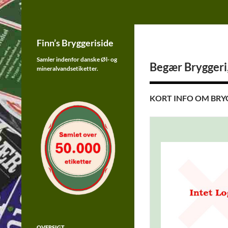
Finn's Bryggeriside
Samler indenfor øl og sodavands
Hop
etiketter fra Danmark
Finn’s Bryggeriside
til
indhold
Samler indenfor danske Øl- og
Begær Bryggeri
mineralvandsetiketter.
KORT INFO OM BRY
OVERSIGT