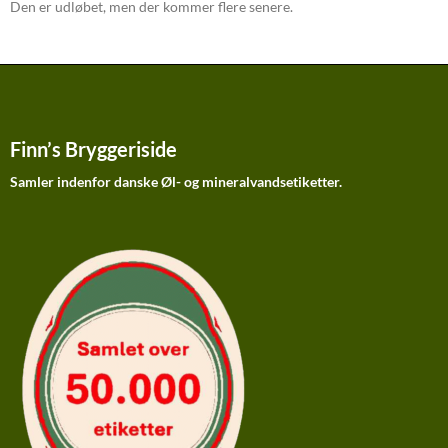
Den er udløbet, men der kommer flere senere.
Finn’s Bryggeriside
Samler indenfor danske Øl- og mineralvandsetiketter.