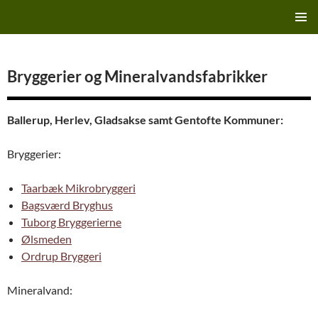
Hop
Finn's Bryggeriside
til
PRIMÆ
indhold
MENU
Bryggerier og Mineralvandsfabrikker
Ballerup, Herlev, Gladsakse samt Gentofte Kommuner:
Bryggerier:
Taarbæk Mikrobryggeri
Bagsværd Bryghus
Tuborg Bryggerierne
Ølsmeden
Ordrup Bryggeri
Mineralvand: