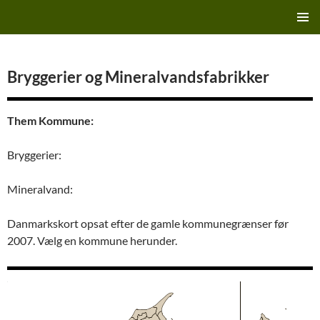
Hop
Finn's Bryggeriside
til
PRIMÆ
indhold
MENU
Bryggerier og Mineralvandsfabrikker
Them Kommune:
Bryggerier:
Mineralvand:
Danmarkskort opsat efter de gamle kommunegrænser før
2007. Vælg en kommune herunder.