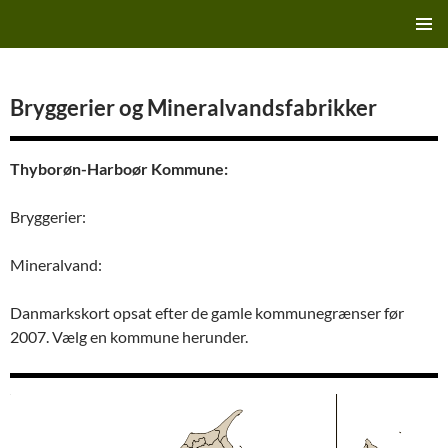
Hop
Finn's Bryggeriside
til
PRIMÆ
indhold
MENU
Bryggerier og Mineralvandsfabrikker
Thyborøn-Harboør Kommune:
Bryggerier:
Mineralvand:
Danmarkskort opsat efter de gamle kommunegrænser før
2007. Vælg en kommune herunder.