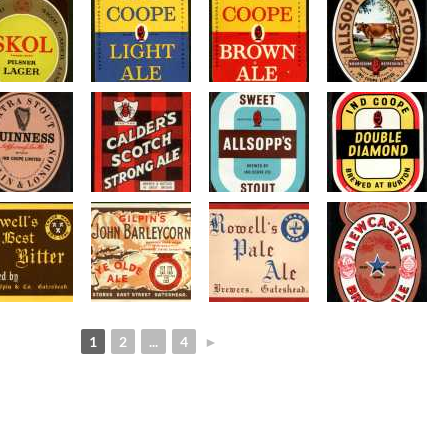
1
2
...
4
►