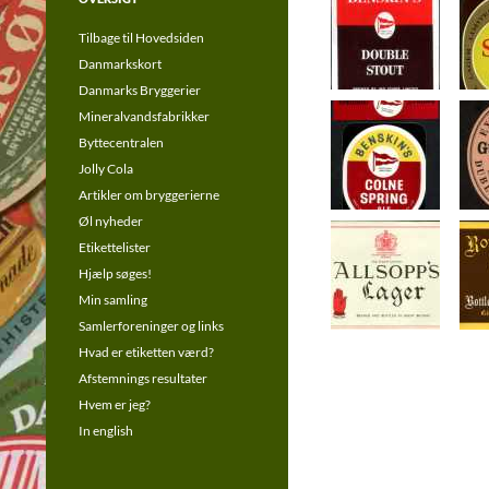
Tilbage til Hovedsiden
Danmarkskort
Danmarks Bryggerier
Mineralvandsfabrikker
Byttecentralen
Jolly Cola
Artikler om bryggerierne
Øl nyheder
Etikettelister
Hjælp søges!
Min samling
Samlerforeninger og links
Hvad er etiketten værd?
Afstemnings resultater
Hvem er jeg?
In english