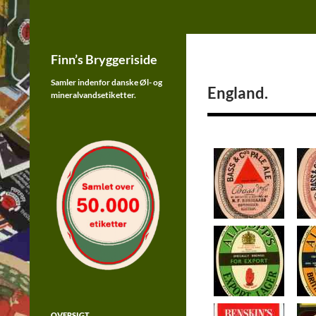
Finn's Bryggeriside
Samler indenfor øl og sodavands
Hop
etiketter fra Danmark
Finn’s Bryggeriside
til
indhold
Samler indenfor danske Øl- og
England.
mineralvandsetiketter.
OVERSIGT