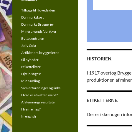
Tilbage til Hovedsiden
Danmarkskort
Danmarks Bryggerier
Mineralvandsfabrikker
Byttecentralen
Jolly Cola
Artikler om bryggerierne
HISTORIEN.
Øl nyheder
Etikettelister
I 1917 overtog Brygge
Hjælp søges!
produktionen af minera
Min samling
Samlerforeninger og links
Hvad er etiketten værd?
ETIKETTERNE.
Afstemnings resultater
Hvem er jeg?
Der er ikke nogen info
In english