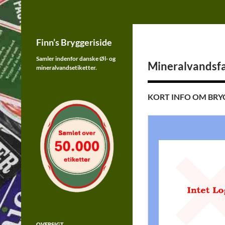
Finn's Bryggeriside
Samler indenfor øl og sodavands
Hop
etiketter fra Danmark
Finn’s Bryggeriside
til
indhold
Samler indenfor danske Øl- og
Mineralvandsfa
mineralvandsetiketter.
KORT INFO OM BRY
OVERSIGT