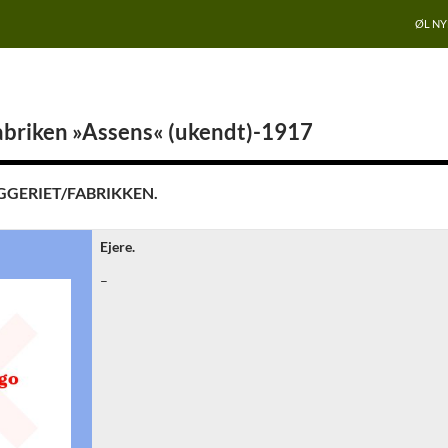
ØL N
briken »Assens« (ukendt)-1917
GGERIET/FABRIKKEN.
Ejere.
–