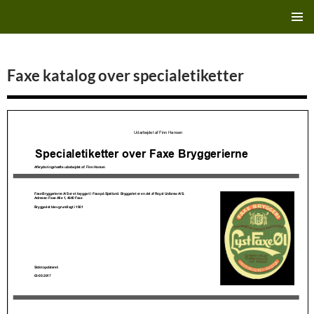
Hop
Finn's Bryggeriside
til
PRIMÆ
indhold
MENU
Faxe katalog over specialetiketter