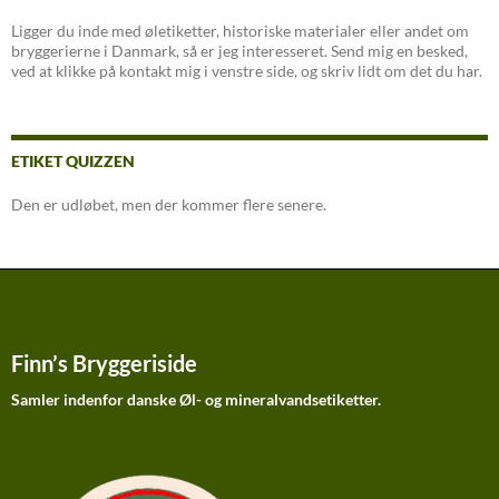
Ligger du inde med øletiketter, historiske materialer eller andet om
bryggerierne i Danmark, så er jeg interesseret. Send mig en besked,
ved at klikke på kontakt mig i venstre side, og skriv lidt om det du har.
ETIKET QUIZZEN
Den er udløbet, men der kommer flere senere.
Finn’s Bryggeriside
Samler indenfor danske Øl- og mineralvandsetiketter.