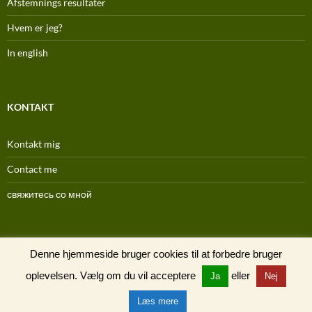
Afstemnings resultater
Hvem er jeg?
In english
KONTAKT
Kontakt mig
Contact me
свяжитесь со мной
(C) 1996-2025
Denne hjemmeside bruger cookies til at forbedre bruger
oplevelsen. Vælg om du vil acceptere
eller
Ja
Nej
Læs mere
Drevet af WordPress