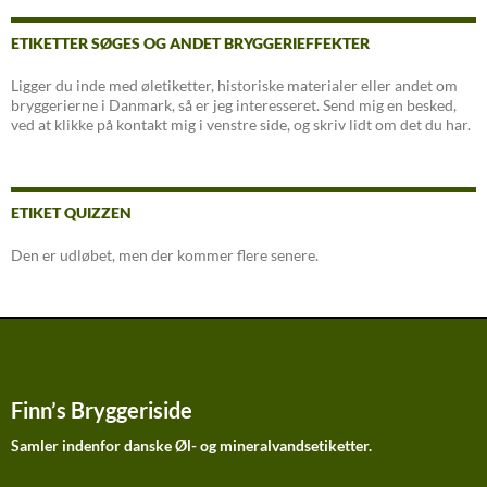
ETIKETTER SØGES OG ANDET BRYGGERIEFFEKTER
Ligger du inde med øletiketter, historiske materialer eller andet om
bryggerierne i Danmark, så er jeg interesseret. Send mig en besked,
ved at klikke på kontakt mig i venstre side, og skriv lidt om det du har.
ETIKET QUIZZEN
Den er udløbet, men der kommer flere senere.
Finn’s Bryggeriside
Samler indenfor danske Øl- og mineralvandsetiketter.