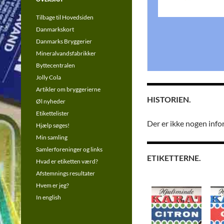
Tilbage til Hovedsiden
Danmarkskort
Danmarks Bryggerier
Mineralvandsfabrikker
Byttecentralen
Jolly Cola
Artikler om bryggerierne
HISTORIEN.
Øl nyheder
Etikettelister
Der er ikke nogen info
Hjælp søges!
Min samling
Samlerforeninger og links
ETIKETTERNE.
Hvad er etiketten værd?
Afstemnings resultater
Hvem er jeg?
In english