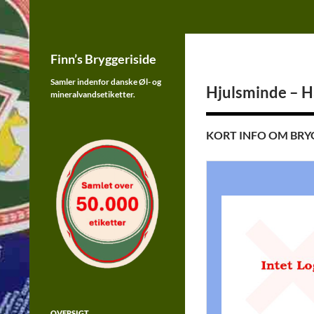
Finn's Bryggeriside
Samler indenfor øl og sodavands
Hop
etiketter fra Danmark
Finn’s Bryggeriside
til
indhold
Samler indenfor danske Øl- og
Hjulsminde – H
mineralvandsetiketter.
KORT INFO OM BRY
OVERSIGT