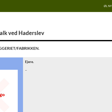
ØL N
alk ved Haderslev
GGERIET/FABRIKKEN.
Ejere.
–