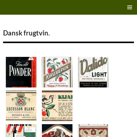
Hop
Finn's Bryggeriside
til
PRIMÆ
indhold
MENU
Dansk frugtvin.