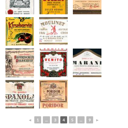
◄
1
...
3
4
5
...
9
►