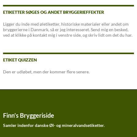
ETIKETTER SØGES OG ANDET BRYGGERIEFFEKTER
Ligger du inde med øletiketter, historiske materialer eller andet om
bryggerierne i Danmark, så er jeg interesseret. Send mig en besked,
ved at klikke på kontakt mig i venstre side, og skriv lidt om det du har.
ETIKET QUIZZEN
Den er udløbet, men der kommer flere senere.
Finn’s Bryggeriside
Samler indenfor danske Øl- og mineralvandsetiketter.