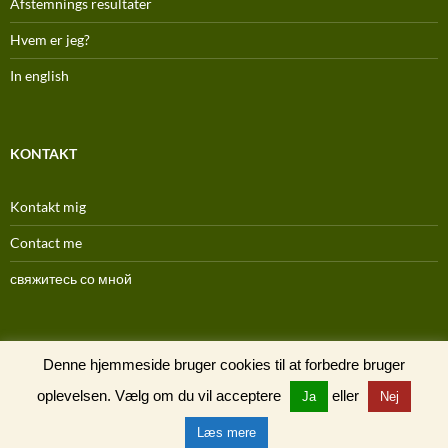
Afstemnings resultater
Hvem er jeg?
In english
KONTAKT
Kontakt mig
Contact me
свяжитесь со мной
(C) 1996-2025
Denne hjemmeside bruger cookies til at forbedre bruger
oplevelsen. Vælg om du vil acceptere
eller
Ja
Nej
Læs mere
Drevet af WordPress