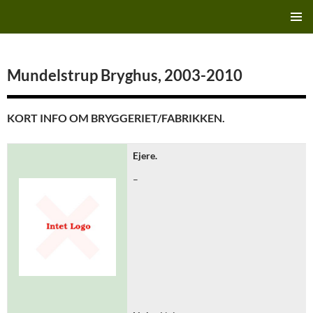
Hop
Finn's Bryggeriside
til
PRIMÆ
indhold
MENU
Mundelstrup Bryghus, 2003-2010
KORT INFO OM BRYGGERIET/FABRIKKEN.
Ejere.
–