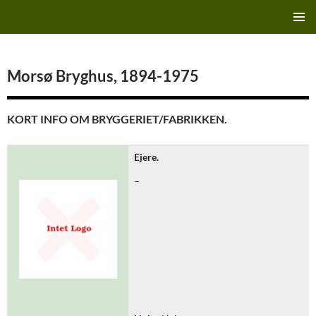
Hop
Finn's Bryggeriside
til
PRIMÆ
indhold
MENU
Morsø Bryghus, 1894-1975
KORT INFO OM BRYGGERIET/FABRIKKEN.
Ejere.
–