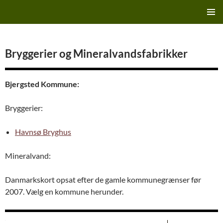
Hop
Finn's Bryggeriside
til
PRIMÆ
indhold
MENU
Bryggerier og Mineralvandsfabrikker
Bjergsted Kommune:
Bryggerier:
Havnsø Bryghus
Mineralvand:
Danmarkskort opsat efter de gamle kommunegrænser før
2007. Vælg en kommune herunder.