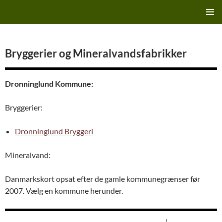
Hop
Finn's Bryggeriside
til
PRIMÆ
indhold
MENU
Bryggerier og Mineralvandsfabrikker
Dronninglund Kommune:
Bryggerier:
Dronninglund Bryggeri
Mineralvand:
Danmarkskort opsat efter de gamle kommunegrænser før
2007. Vælg en kommune herunder.