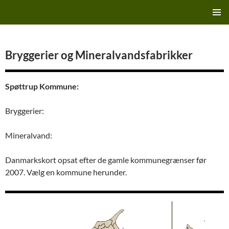
Hop
Finn's Bryggeriside
til
PRIMÆ
indhold
MENU
Bryggerier og Mineralvandsfabrikker
Spøttrup Kommune:
Bryggerier:
Mineralvand:
Danmarkskort opsat efter de gamle kommunegrænser før
2007. Vælg en kommune herunder.