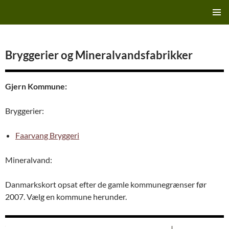
Hop
Finn's Bryggeriside
til
PRIMÆ
indhold
MENU
Bryggerier og Mineralvandsfabrikker
Gjern Kommune:
Bryggerier:
Faarvang Bryggeri
Mineralvand:
Danmarkskort opsat efter de gamle kommunegrænser før
2007. Vælg en kommune herunder.