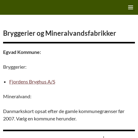
Hop
Finn's Bryggeriside
til
PRIMÆ
indhold
MENU
Bryggerier og Mineralvandsfabrikker
Egvad Kommune:
Bryggerier:
Fjordens Bryghus A/S
Mineralvand:
Danmarkskort opsat efter de gamle kommunegrænser før
2007. Vælg en kommune herunder.