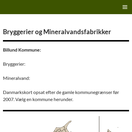
Hop
Finn's Bryggeriside
til
PRIMÆ
indhold
MENU
Bryggerier og Mineralvandsfabrikker
Billund Kommune:
Bryggerier:
Mineralvand:
Danmarkskort opsat efter de gamle kommunegrænser før
2007. Vælg en kommune herunder.