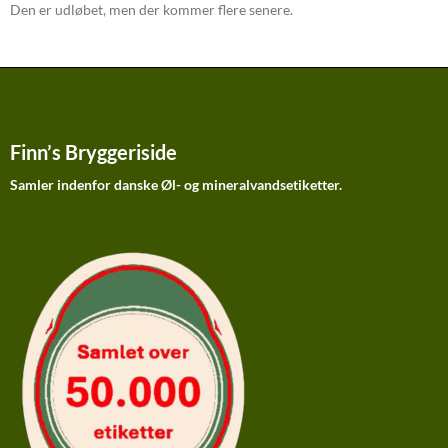
Den er udløbet, men der kommer flere senere.
Finn’s Bryggeriside
Samler indenfor danske Øl- og mineralvandsetiketter.